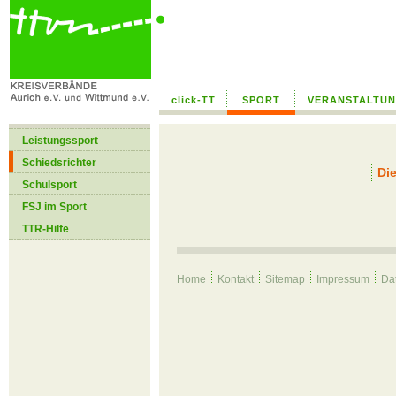
--> /home/hk29zdvdi8up/public_html/global/templates/text_ohne_bild.
click-TT
SPORT
VERANSTALTU
Leistungssport
Schiedsrichter
Die
Schulsport
FSJ im Sport
TTR-Hilfe
Home
Kontakt
Sitemap
Impressum
Da