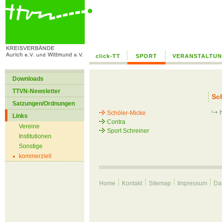
--> /home/hk29zdvdi8up/public_html/global/templates/text_ohne_bild.
click-TT
SPORT
VERANSTALTU
Downloads
TTVN-Newsletter
Sc
Satzungen/Ordnungen
Schöler-Micke
Links
Contra
Vereine
Sport Schreiner
Institutionen
Sonstige
kommerziell
Home
Kontakt
Sitemap
Impressum
Da