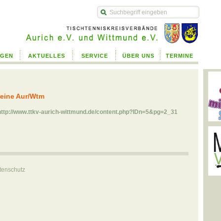
php
NGEN
AKTUELLES
SERVICE
ÜBER UNS
TERMINE
reine Aur/Wtm
http://www.ttkv-aurich-wittmund.de/content.php?IDn=5&pg=2_31
tenschutz