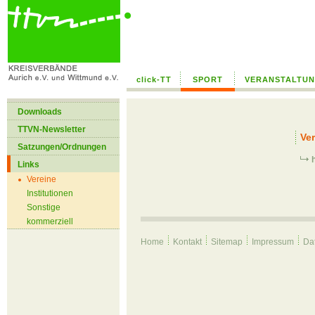
--> /home/hk29zdvdi8up/public_html/global/templates/text_ohne_bild.
click-TT
SPORT
VERANSTALTU
Downloads
TTVN-Newsletter
Ve
Satzungen/Ordnungen
Links
Vereine
Institutionen
Sonstige
kommerziell
Home
Kontakt
Sitemap
Impressum
Da